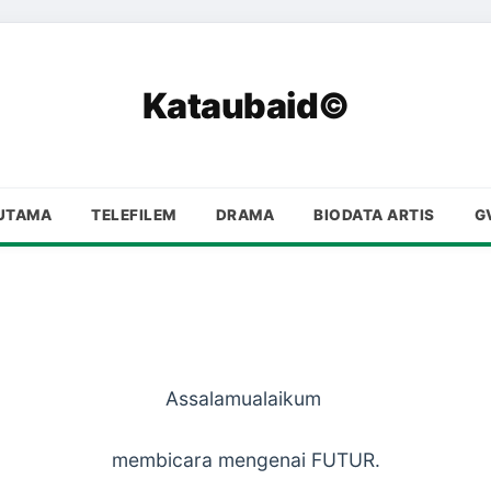
Kataubaid©
UTAMA
TELEFILEM
DRAMA
BIODATA ARTIS
G
Assalamualaikum
membicara mengenai FUTUR.