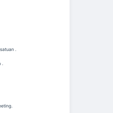
satuan .
 .
eting.