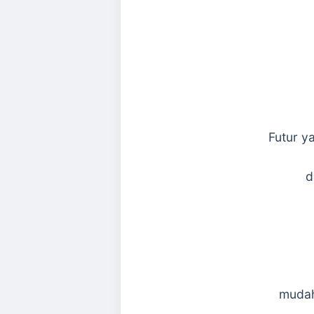
Futur y
d
mudah