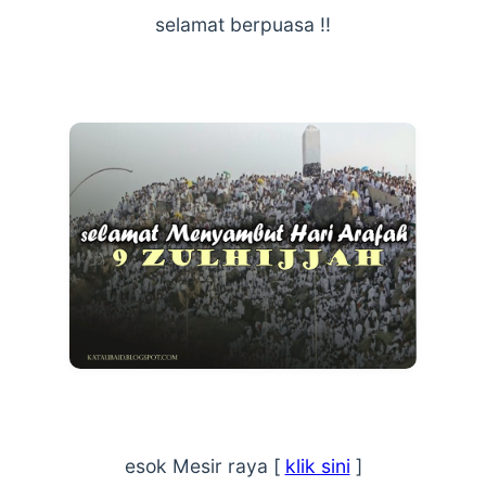
selamat berpuasa !!
esok Mesir raya [
klik sini
]