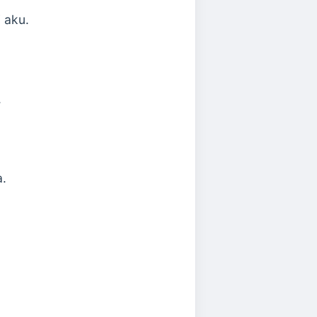
 aku.
.
a.