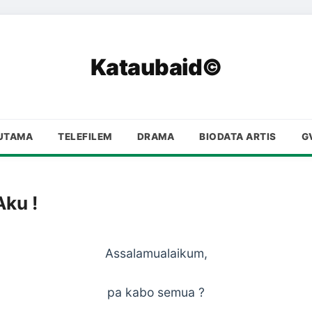
Kataubaid©
UTAMA
TELEFILEM
DRAMA
BIODATA ARTIS
G
Aku !
Assalamualaikum,
pa kabo semua ?