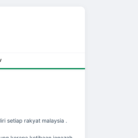
V
ri setiap rakyat malaysia .
bung kerana ketibaan jenazah