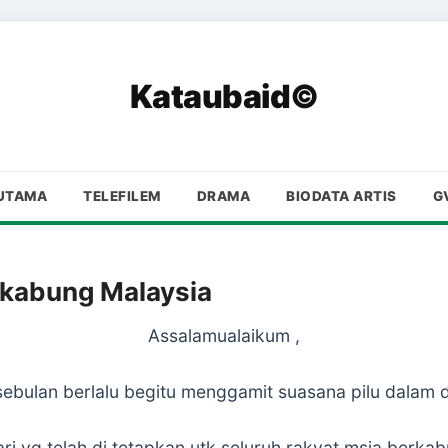
Kataubaid©
UTAMA
TELEFILEM
DRAMA
BIODATA ARTIS
G
erkabung Malaysia
Assalamualaikum ,
ebulan berlalu begitu menggamit suasana pilu dalam di
 yg telah di tetapkan utk seluruh rakyat msia berka