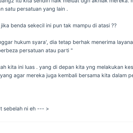
ang2 itu kita sendiri naik meluat dgn akhlak mereka
n satu persatuan yang lain .
jika benda sekecil ini pun tak mampu di atasi ??
anggar hukum syara', dia tetap berhak menerima layan
berbeza persatuan atau parti "
h kita ini luas . yang di depan kita yng melakukan kes
yang agar mereka juga kembali bersama kita dalam pe
t sebelah ni eh --- >