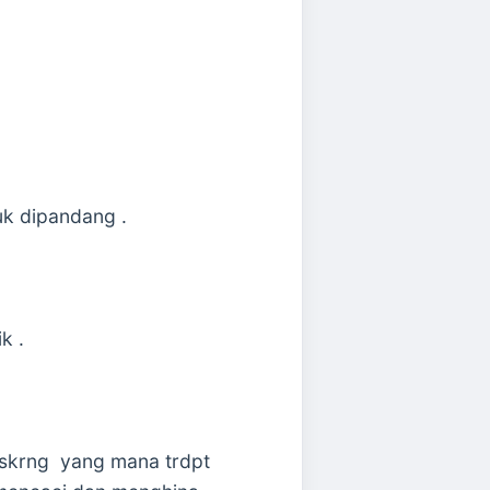
uk dipandang .
k .
a skrng yang mana trdpt