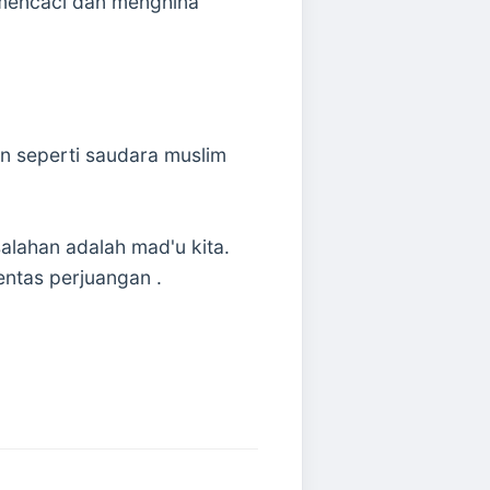
. mencaci dan menghina
an seperti saudara muslim
alahan adalah mad'u kita.
ntas perjuangan .