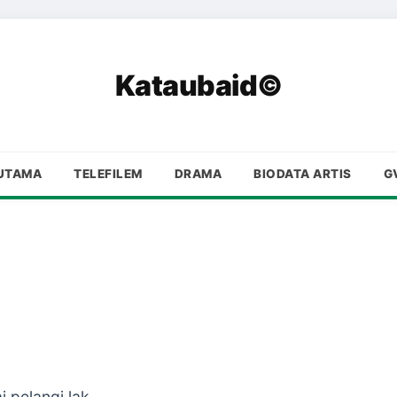
Kataubaid©
UTAMA
TELEFILEM
DRAMA
BIODATA ARTIS
G
i pelangi lak .