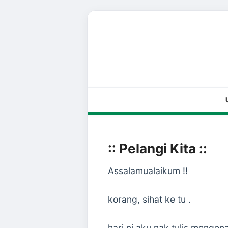
:: Pelangi Kita ::
Assalamualaikum !!
korang, sihat ke tu .
hari ni aku nak tulis mengena