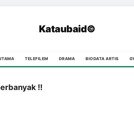
Kataubaid©
UTAMA
TELEFILEM
DRAMA
BIODATA ARTIS
G
terbanyak !!