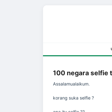
100 negara selfie 
Assalamualaikum.
korang suka selfie ?
apa itu selfie ??