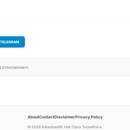
TELEGRAM
& Entertainment.
About
Contact
Disclaimer
Privacy Policy
©
2026 Kataubaid©. Hak Cipta Terpelihara.