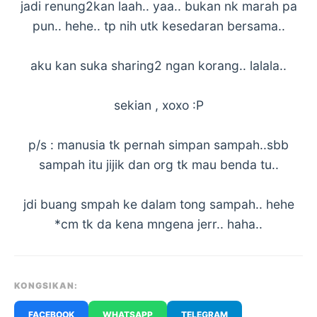
jadi renung2kan laah.. yaa.. bukan nk marah pa
pun.. hehe.. tp nih utk kesedaran bersama..
aku kan suka sharing2 ngan korang.. lalala..
sekian , xoxo :P
p/s : manusia tk pernah simpan sampah..sbb
sampah itu jijik dan org tk mau benda tu..
jdi buang smpah ke dalam tong sampah.. hehe
*cm tk da kena mngena jerr.. haha..
KONGSIKAN:
FACEBOOK
WHATSAPP
TELEGRAM