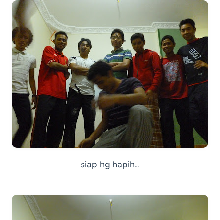
siap hg hapih..