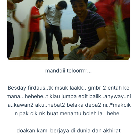
manddii teloorrrr...
Besday firdaus..tk msuk laakk.. gmbr 2 entah ke
mana...hehehe..t klau jumpa edit balik..anyway..ni
la..kawan2 aku..hebat2 belaka depa2 ni..*makcik
n pak cik nk buat menantu boleh la...hehe..
doakan kami berjaya di dunia dan akhirat