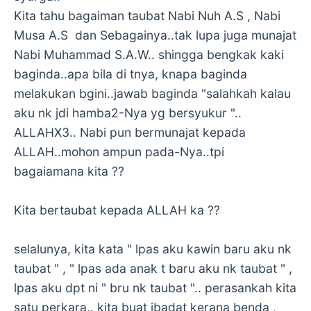
Kita tahu bagaiman taubat Nabi Nuh A.S , Nabi
Musa A.S dan Sebagainya..tak lupa juga munajat
Nabi Muhammad S.A.W.. shingga bengkak kaki
baginda..apa bila di tnya, knapa baginda
melakukan bgini..jawab baginda "salahkah kalau
aku nk jdi hamba2-Nya yg bersyukur "..
ALLAHX3.. Nabi pun bermunajat kepada
ALLAH..mohon ampun pada-Nya..tpi
bagaiamana kita ??
Kita bertaubat kepada ALLAH ka ??
selalunya, kita kata " lpas aku kawin baru aku nk
taubat " , " lpas ada anak t baru aku nk taubat " ,
lpas aku dpt ni " bru nk taubat ".. perasankah kita
satu perkara.. kita buat ibadat kerana benda ,