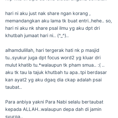
hari ni aku just nak share ngan korang ,
memandangkan aku lama tk buat entri..hehe.. so,
hari ni aku nk share psal ilmu yg aku dpt dri
khutbah jumaat hari ni.. (^_^)..
alhamdulillah, hari tergerak hati nk p masjid
tu..syukur juga dpt focus word2 yg kluar dri
mulut khatib tu.*walaupun tk pham smua.. :( ..
aku tk tau la tajuk khutbah tu apa..tpi berdasar
kan ayat2 yg aku dgaq dia ckap adalah psai
taubat..
Para anbiya yakni Para Nabi selalu bertaubat
kepada ALLAH..walaupun depa dah di jamin
syurga..