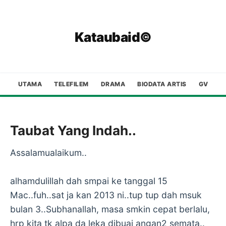
Kataubaid©
UTAMA
TELEFILEM
DRAMA
BIODATA ARTIS
GV
Taubat Yang Indah..
Assalamualaikum..
alhamdulillah dah smpai ke tanggal 15
Mac..fuh..sat ja kan 2013 ni..tup tup dah msuk
bulan 3..Subhanallah, masa smkin cepat berlalu,
hrp kita tk alpa da leka dibuai angan2 semata..